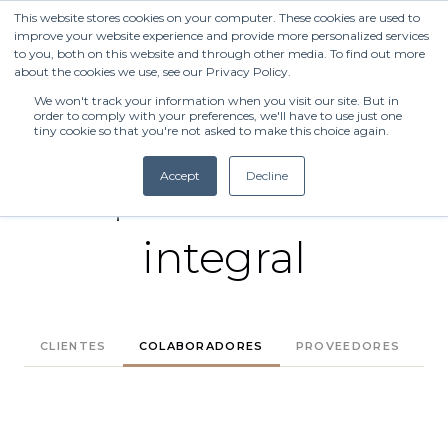
¡Llámanos ahora! Tel:
984 110 5050
This website stores cookies on your computer. These cookies are used to
improve your website experience and provide more personalized services
to you, both on this website and through other media. To find out more
about the cookies we use, see our Privacy Policy.
We won't track your information when you visit our site. But in
order to comply with your preferences, we'll have to use just one
Avisos de
CASAS
Show subm
tiny cookie so that you're not asked to make this choice again.
Accept
Decline
privacidad
DEPARTAMENTOS
Show subm
integral
CLIENTES
COLABORADORES
PROVEEDORES