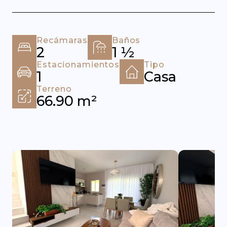
Recámaras
Baños
2
1 ½
Estacionamientos
Tipo
1
Casa
Terreno
66.90 m²