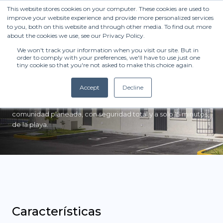
Modelo Valldemosa
¡Llámanos ahora! Tel:
984 110 5050
This website stores cookies on your computer. These cookies are used to
Tu casa en el Caribe
improve your website experience and provide more personalized services
to you, both on this website and through other media. To find out more
about the cookies we use, see our Privacy Policy.
con privacidad y
We won't track your information when you visit our site. But in
calidad de vida.
order to comply with your preferences, we'll have to use just one
CASAS
Show subm
tiny cookie so that you're not asked to make this choice again.
Accept
Decline
DEPARTAMENTOS
Show subm
Disfruta de la independencia que solo una casa de dos
niveles puede ofrecerte. Crea tu patrimonio en una
comunidad planeada, con seguridad total y a solo 15 minutos
de la playa.
Características